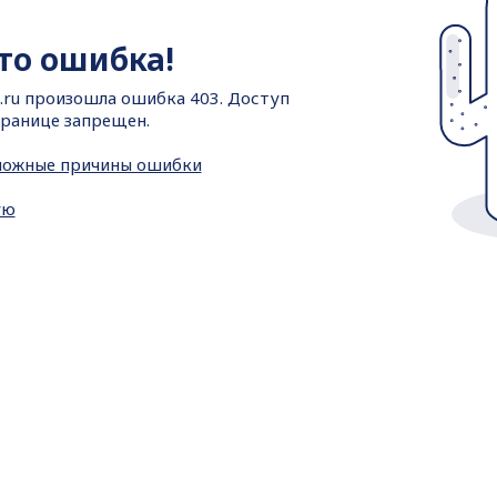
-то ошибка!
.ru произошла ошибка 403. Доступ
ранице запрещен.
можные причины ошибки
ую